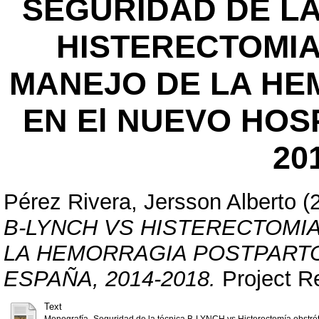
SEGURIDAD DE LA
HISTERECTOMIA
MANEJO DE LA HE
EN El NUEVO HOS
20
Pérez Rivera, Jersson Alberto
(
B-LYNCH VS HISTERECTOMI
LA HEMORRAGIA POSTPARTO
ESPAÑA, 2014-2018.
Project Re
Text
Monografía- Seguridad de la técnica B-LYNCH vs Histerectomía obstrét