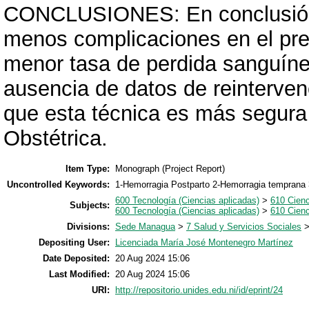
CONCLUSIONES: En conclusión,
menos complicaciones en el pre
menor tasa de perdida sanguínea
ausencia de datos de reinterven
que esta técnica es más segura
Obstétrica.
Item Type:
Monograph (Project Report)
Uncontrolled Keywords:
1-Hemorragia Postparto 2-Hemorragia temprana 
600 Tecnología (Ciencias aplicadas)
>
610 Cien
Subjects:
600 Tecnología (Ciencias aplicadas)
>
610 Cien
Divisions:
Sede Managua
>
7 Salud y Servicios Sociales
Depositing User:
Licenciada María José Montenegro Martínez
Date Deposited:
20 Aug 2024 15:06
Last Modified:
20 Aug 2024 15:06
URI:
http://repositorio.unides.edu.ni/id/eprint/24